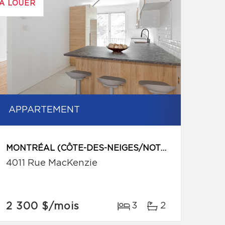
À LOUER
APPARTEMENT
MONTRÉAL (CÔTE-DES-NEIGES/NOTRE-DAME-DE-GRÂCE)
4011 Rue MacKenzie
2 300 $
/mois
3
2