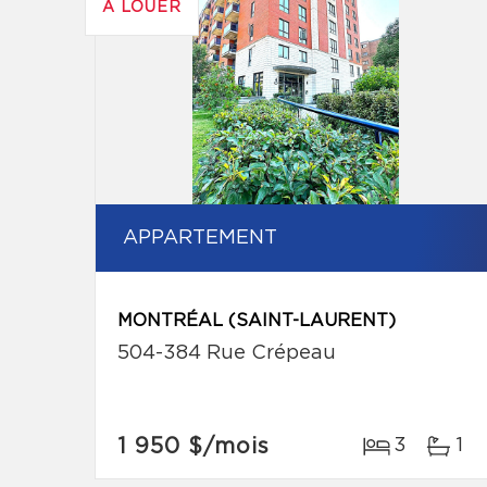
À LOUER
APPARTEMENT
MONTRÉAL (SAINT-LAURENT)
504-384 Rue Crépeau
1 950 $
/mois
3
1