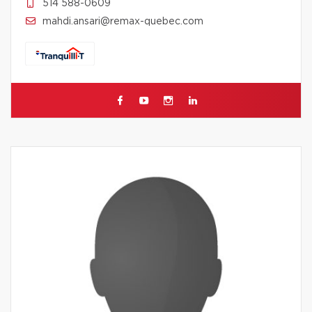
514 588-0609
mahdi.ansari@remax-quebec.com