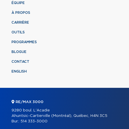
ÉQUIPE
À PROPOS
CARRIÈRE
OUTILS
PROGRAMMES
BLOGUE
CONTACT
ENGLISH
RE/MAX 3000
9280 boul. L'Acadie
Ahuntsic-Cartierville (Montréal), Québec, H4N 3C5
Bur.:
514 333-3000