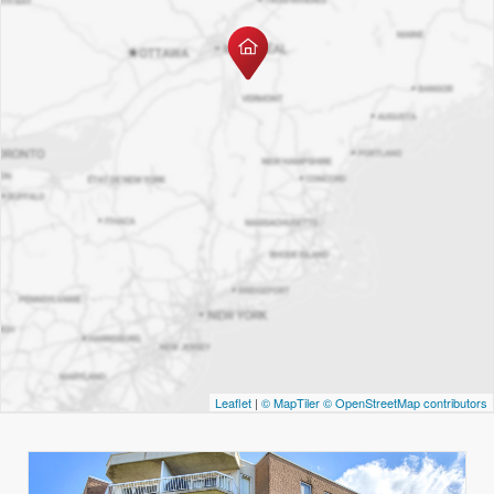
Leaflet
|
© MapTiler
© OpenStreetMap contributors