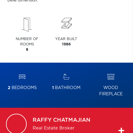
belle dimension.
NUMBER OF
YEAR BUILT
ROOMS
1986
8
2
BEDROOMS
1
BATHROOM
WOOD
FIREPLACE
RAFFY
CHATMAJIAN
Real Estate Broker