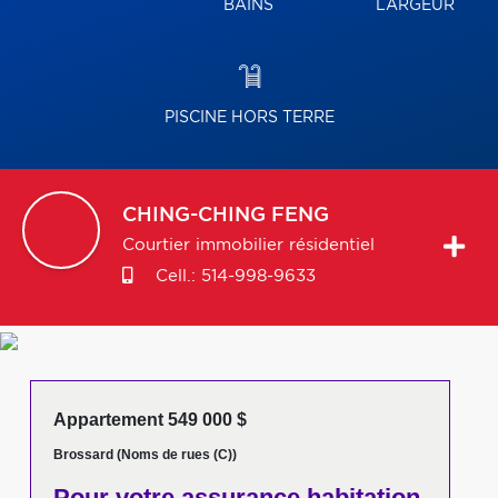
BAINS
LARGEUR
PISCINE HORS TERRE
CHING-CHING
FENG
Courtier immobilier résidentiel
Cell.:
514-998-9633
Appartement 549 000 $
Brossard (Noms de rues (C))
Pour votre
assurance habitation,