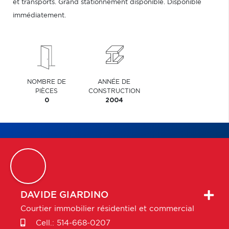
et transports. Grand stationnement disponible. Disponible
immédiatement.
NOMBRE DE
ANNÉE DE
PIÈCES
CONSTRUCTION
0
2004
DAVIDE
GIARDINO
Courtier immobilier résidentiel et commercial
Cell.:
514-668-0207