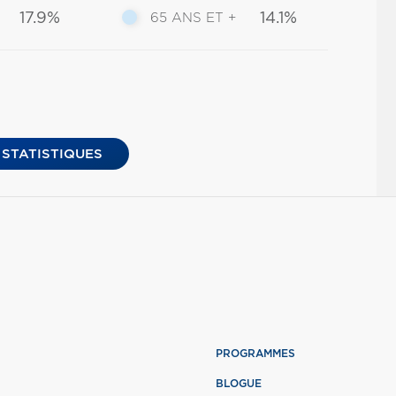
17.9%
14.1%
65 ANS ET +
 STATISTIQUES
PROGRAMMES
BLOGUE