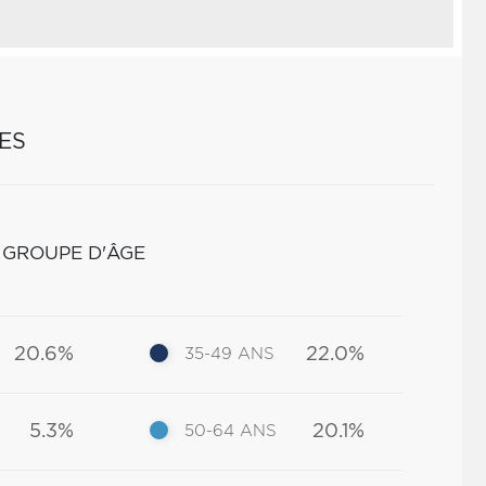
ES
 GROUPE D'ÂGE
20.6%
22.0%
35-49 ANS
5.3%
20.1%
50-64 ANS