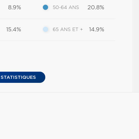
8.9%
20.8%
50-64 ANS
15.4%
14.9%
65 ANS ET +
 STATISTIQUES