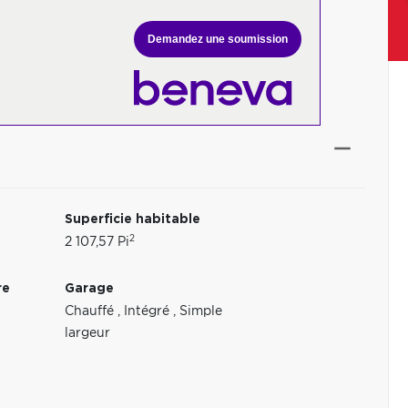
Demandez une soumission
Superficie habitable
2
2 107,57 Pi
re
Garage
Chauffé
,
Intégré
,
Simple
largeur