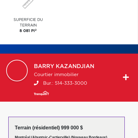
SUPERFICIE DU
TERRAIN
2
8 081 PI
BARRY
KAZANDJIAN
Courtier immobilier
Bur.:
514-333-3000
Terrain (résidentiel) 999 000 $
Montréal (Ahuntsic-Cartierville) (Nouveau Bordeaux)