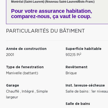
Montréal (Saint-Laurent) (Nouveau Saint-Laurent/Bois-Franc)
Pour votre
assurance habitation,
comparez-nous,
ça vaut le coup.
PARTICULARITÉS DU BÂTIMENT
Année de construction
Superficie habitable
2
2001
932,15 Pi
Type de fenestration
Revêtement
Manivelle (battant)
Brique
Garage
Inst. laveuse-sécheuse
Chauffé
,
Intégré
,
Simple
Salle de bains : 1er nive
largeur
Salle de bains