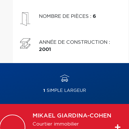
REM et de tous les services de Bois-Franc et du
Nouveau Saint-Laurent.
NOMBRE DE PIÈCES
:
6
ANNÉE DE CONSTRUCTION
:
2001
1
SIMPLE LARGEUR
MIKAEL
GIARDINA-COHEN
Courtier immobilier