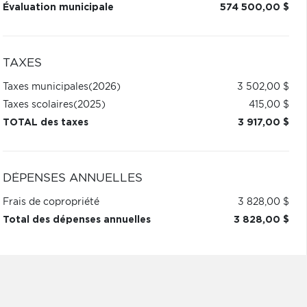
Évaluation municipale
574 500,00 $
TAXES
Taxes municipales
(2026)
3 502,00 $
Taxes scolaires
(2025)
415,00 $
TOTAL des taxes
3 917,00 $
DÉPENSES ANNUELLES
Frais de copropriété
3 828,00 $
Total des dépenses annuelles
3 828,00 $