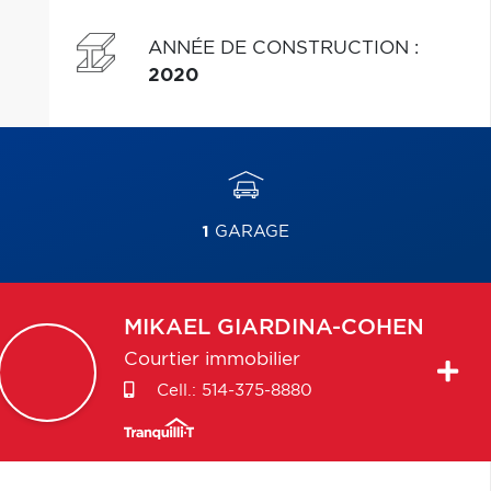
ANNÉE DE CONSTRUCTION
:
2020
1
GARAGE
MIKAEL
GIARDINA-COHEN
Courtier immobilier
Cell.:
514-375-8880