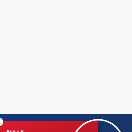
×
Bonjour,