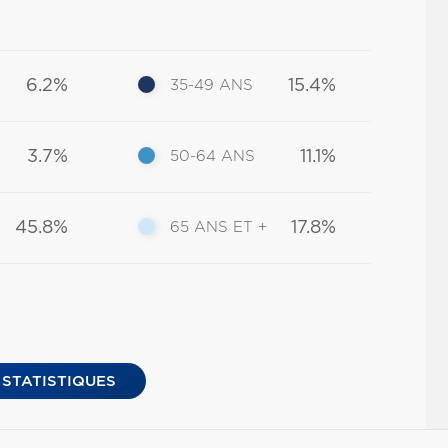
6.2%
15.4%
35-49 ANS
3.7%
11.1%
50-64 ANS
45.8%
17.8%
65 ANS ET +
 STATISTIQUES