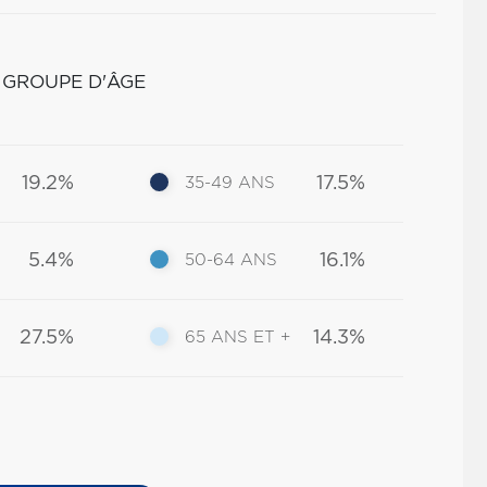
 GROUPE D'ÂGE
19.2%
17.5%
35-49 ANS
5.4%
16.1%
50-64 ANS
27.5%
14.3%
65 ANS ET +